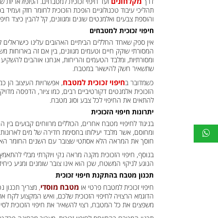
מקלחונים
דרך
ועד חיפוי זכוכית למטבחים. הפופולאריות ש
תהליכי עיבוד טכנולוגיים הופכת הזכוכית לחומר חזק ועמיד 
והוספת צבעים ואלמנטים שונים ומגוונים, קל להבין כיצד חיפו
חיפוי זכוכית למטבחים
אין ספק שאחד החללים הביתיים האהובים עלינו כישראלים 
המסורתי שוקק חיים וטעמים מגוונים, בין אם זה בארוחות משפ
ומסורתיות, ומלבד הטעמים והריחות, אנחנו אוהבים להשקיע ג
שתשאיר חשק להישאר במטבח.
חיפוי זכוכית למטבח
כשמדובר ב
, אפשרויות העיצוב הן כמ
הזכוכית אלמנטים דקורטיביים רבים, כמו ציור, הדפסה מדויק
להתאים את החיפוי לכל צבע וסוג מטבח.
יתרונות חיפוי הזכוכית
בניגוד לחיפויי מטבח אחרים, הכוללים מרווחים קבועים בין ה
ומחוסם, אשר מלבד יעילותו בחסימת חדירה של מים לארונות
חוסך את המראה הלא אסתטי שצובר עם השנים החומר האוט
בנוסף, חיפוי הזכוכית מקנה מראה נקי ויוקרתי מבלי להתאמץ 
הנוגע לניקוי המשטח, שכן הוא אינו צובר שומנים ומגיע כיח
תכנון מטבח בהתקנת חיפוי זכוכית
מטבח מוסדי
חיפוי זכוכית למטבח פרטי או
,
מצריך תכנון נ
הדוגמא הרצויה לחיפוי הזכוכית שלכם, ואיש המקצוע לקח א
משפצים את כל המטבח, רצוי להשאיר את חיפוי הזכוכית לסי