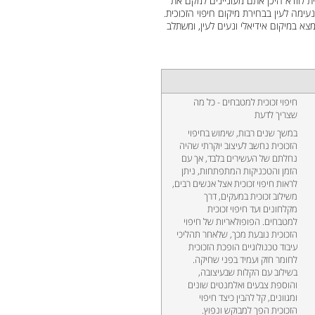
ת לוודא היכן אתם מעוניינים למקם את
ימה לעין בבחירת מיקום חיפוי הזכוכית.
צא במיקום אידיאלי ונעים לעין, ומשתלב
חיפוי זכוכית למטבחים - כל מה
שצריך לדעת
במשך שנים רבות, שימוש בחיפוי
הזכוכית נחשב לעיצוב יוקרתי שהיה
נחלתם של העשירים בלבד, אך עם
הזמן והטכניקות המתפתחות, ניתן
לראות חיפוי זכוכית אצל אנשים רבים,
משילוב זכוכית במעקים, דרך
מקלחונים ועד חיפוי זכוכית
למטבחים. הפופולאריות של חיפוי
הזכוכית נובעת מכך, שלאחר תהליכי
עיבוד טכנולוגיים הופכת הזכוכית
לחומר חזק ועמיד בפני שחיקה.
בשילוב עם הקלות שבעיצובה,
והוספת צבעים ואלמנטים שונים
ומגוונים, קל להבין כיצד חיפוי
הזכוכית הפך למבוקש ונפוץ.