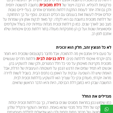
דלתות פנים מזכוכית נחשבות אמנם לפריט עיצובי ויוקרתי אך למעשה הן גם
דלת מזכוכית
פרקטיות להפליא. הרכבה וייצור של
נחשבה לפשוטה יחסית
ולכן גם זולה יותר לעומת התקנת דלתות מחומרים אחרים. בעלי ידיים טובות
יכולים אפילו לעשות זאת בעצמם עם הכלים הנכונים. נוסף על כך התחזוקה
של דלתות מזכוכית נחשבת גם היא לקלה: קל מאוד לנקות אותן והן שומרות על
מצב טוב לאורך שנים. כמו כן דלתות זכוכית מגלות עמידות יפה בשלל אקלימים
וסיטואציות שונות ועל כן הן מתפקדות מעולה בתור דלתות פנים איכותיות שילוו
אתכם לזמן רב.
לא כל הנוצץ זהב, חלק הוא זכוכית
על טעם וריח אמנם אין מה להתווכח, אבל מדובר בקונצנזוס שזכוכית היא חומר
דלת כניסה לבית
גלם יוקרתי ואיכותי לדלתות פנים.
ודלתות חדרים שעשויים
מזכוכית מקרינות מאיכותן על פני כל חלל המגורים, ולכן שווה להשקיע בהן.
אנשים לא תמיד שמים את הדגש הנכון על חשיבותה העיצובית של הדלת, אבל
האמת שיש לה השפעה ענקית על האופן בו נתפס הבית. בשביל לשוות לדירה
מראה יוקרתי, מעודכן ונקי כל שצריך הוא להשקיע בדלתות זכוכית לבית.
החשובה שבהן היא כמובן דלת הכניסה, היות והיא הדבר הראשון שרואים.
מגדילים את החלל
כמו שימוש נכון במראות מסוגים שונים ובתאורה, כך גם דלתות זכוכית יכולות
לתת אפקט של חלל גדול מכפי שהוא באמת. המראה השקוף והקליל שלהן
מקנה תחושה של מרחב פתוח יחסית ולכן היא אידיאלית לחללים מצומצמים