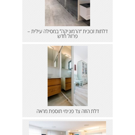
דלתות זכוכית “הרמוניקה” במסילה עילית –
פרזול חדש
דלת הזזה צד פנימי תוספת מראה