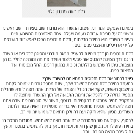
דלת הזזה מנגנון גלוי
בעולם העסקים המודרני, עיצוב המשרד הוא גורם חשוב ביצירת רושם ראשוני
ובשמירה על סביבת עבודה נעימה ויעילה. אחד האלמנטים המשמעותיים
בעיצוב משרדי הוא בחירת הדלתות, ודלתות זכוכית הפכו לאפשרות מועדפת
על ידי אדריכלים ומעצבי פנים רבים.
דלתות זכוכית הן דרך מצוינת להעניק מראה מודרני ומסוגנן לכל בית או משרד.
הן גם דרך מצוינת להכניס אור טבעי וליצור אווירה פתוחה ומזמינה לחלל בו הן
מוצבות. ניתן להשתמש בדלתות זכוכית במגוון דרכים, החל מכניסות ועד
מחיצות פנים.
כיצד לבחור את דלת הזכוכית המתאימה למשרד שלך?
במעמד בחירת דלת זכוכית למשרד שלך, ישנם מספר גורמים שמוטב לקחת
בחשבון: ראשית, שקול את הגודל והצורה של הדלת. אתה רוצה לוודא שהדלת
מספיק גדולה כדי להכיל את זרימת התנועה אל תוך המשרד ומחוצה לו
ובמקביל תהיה אסתטית במקסימום. בנוסף, חשוב על סוג הזכוכית שבה אתה
רוצה להשתמש. זכוכית מחוסמת היא בחירה פופולרית וראויה עבור דלתות
משרדים, מכיוון שהיא חזקה ועמידה ולכן תתאים לשימוש יומיומי רב.
לבסוף, שקול את סוג המסגרת שבה אתה רוצה להשתמש. מסגרות מתכת הן
בחירה פופולרית, מכיוון שהן חזקות ועמידות, אך ניתן להשתמש במסגרות עץ
גם ליצירת מראה מסורתי יותר.