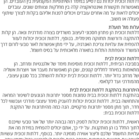
דלתות זכוכית יכולות גם לסייע במימד השיתופיות המקצועית בין העובדים. הן
מאפשרות תקשורת ואינטראקציה קלה בין מחלקות וצוותים שונים. עובדים
יכולים לראות על מה אחרים עובדים ויכולים לפנות אליהם בקלות לצורך שיתוף
פעולה או משוב.
עלות מול תועלת
דלתות זכוכית הן פתרון חסכוני לעיצוב משרדים בצורה מודרנית ונאה. הן קלות
להתקנה ודורשות תחזוקה מינימלית. בנוסף, דלתות זכוכית יכולות לעזור
להפחית את עלויות צריכת האנרגיה, על ידי מתן אפשרות לאור טבעי לזרום דרך
המשרד והפחתת התלות בתאורה מלאכותית על בסיס חשמל.
דלתות זכוכית לבית
בסביבה הביתית, דלתות זכוכית מוסיפות מימד של אלגנטיות ומרחב. הן
מתאימות במיוחד לחללים קטנים, שכן הן מאפשרות מעבר אור ויוצרות אשליה
של מרחב גדול יותר. דלתות זכוכית לבית יכולות להשתלב בכל סגנון עיצובי,
מהמודרני ועד לקלאסי.
היתרונות בהתקנת דלתות זכוכית לבית
בהתקנת דלתות זכוכית בבית טמונות מספר יתרונות הנוגעים לשיפור המראה
והתחושה בבית. דלתות זכוכית יכולות להעניק מימד עיצובי מודרני ועכשווי לכל
חדר, תוך מתן מספר יתרונות פרקטיים. הנה כמה מהיתרונות של התקנת
דלתות זכוכית בבית:
ראשית, דלתות זכוכית יכולות לספק רמה גבוהה יותר של אור טבעי שייכנס
לתוך החלל בו הן מותקנות. על ידי כך, אתם יכולים להפחית במידת מה את
עלויות החשמל שלכם וליצור אווירה מזמינה יותר. בנוסף, דלתות זכוכית עשויות