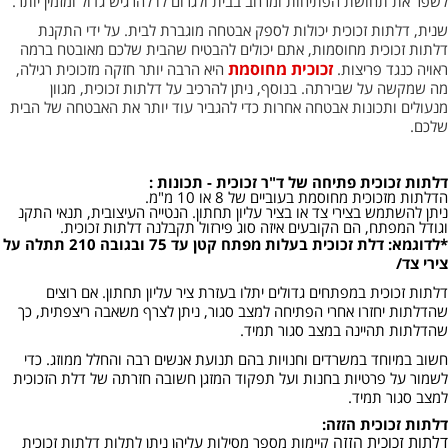
לשפר את תחושת הפתיחות ומרחב בבית ולגרום לו להרגיש גדול ומזמין יותר.
שנית, דלתות זכוכית יכולות לספק אבטחה מוגברת לבית. על ידי התקנת
דלתות זכוכית מחוסמות, אתם יכולים להבטיח שהבית שלכם מאובטח ברמה
זכוכית מחוסמת
ראויה כנגד פריצות.
היא הרבה יותר חזקה מזכוכית רגילה,
מה שמקשה על שבירתה. בנוסף, ניתן להרכיב על דלתות זכוכית, מגוון
מנעולים ותכונות אבטחה אחרות כדי להגביר עוד יותר את האבטחה של הבית
שלכם.
דלתות זכוכית פתיחה של ד"ר זכוכית - תכונות :
הדלתות מזכוכית מחוסמת בעוביים של 8 או 10 מ"מ.
ניתן להשתמש בצירי צד או בציר עליון תחתון. הנטייה העיצובית, תנאי התקנ
וגודל המפתח, הם הקובעים איזה סוג פירזול תקבלנה דלתות זכוכית.
*לדוגמא: דלת זכוכית בעלות מפתח קטן עד 75 ובגובה 210 תתלה על
צירי צד/
דלתות זכוכית במפתחים גדולים יתלו בעזרת ציר עליון תחתון. אם רוצים
שהדלתות יחזרו אחרי הפתיחה למצב סגור, ניתן לצרף משאבה ריצפתית, כך
שהדלתות תהיינה במצב סגור תמיד.
חשוב במיוחד במשרדים וחנויות בהם תנועת אנשים רבה והחלל ממוזג. כדי
לשמור על פרטיות בחנות ועל תפקוד המזגן חשובה חזרתה של דלת הזכוכית
למצב סגור תמיד.
דלתות זכוכית הזזה
:
דלתות זכוכית הזזה
קיימות מספר מסילות עליהן ניתן לתלות דלתות זכוכית