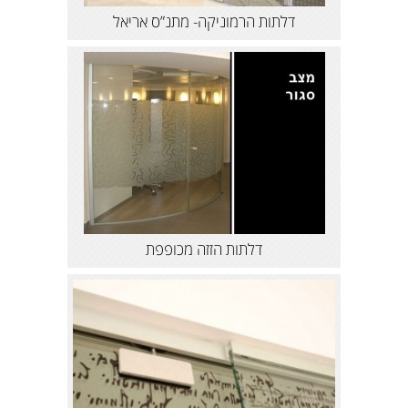
דלתות הרמוניקה- מתנ”ס אריאל
דלתות הזזה מכופפת