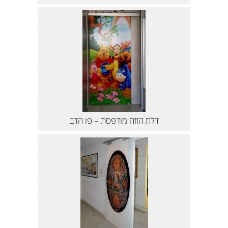
דלת הזזה מודפסת – פו הדב