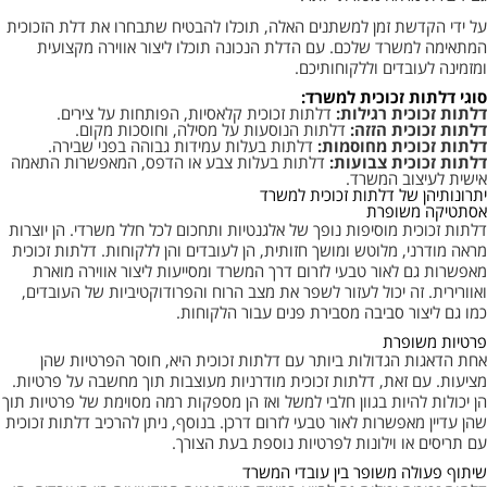
על ידי הקדשת זמן למשתנים האלה, תוכלו להבטיח שתבחרו את דלת הזכוכית
המתאימה למשרד שלכם. עם הדלת הנכונה תוכלו ליצור אווירה מקצועית
ומזמינה לעובדים וללקוחותיכם.
סוגי דלתות זכוכית למשרד:
דלתות זכוכית רגילות:
דלתות זכוכית קלאסיות, הפותחות על צירים.
דלתות זכוכית הזזה:
דלתות הנוסעות על מסילה, וחוסכות מקום.
דלתות זכוכית מחוסמות:
דלתות בעלות עמידות גבוהה בפני שבירה.
דלתות זכוכית צבועות:
דלתות בעלות צבע או הדפס, המאפשרות התאמה
אישית לעיצוב המשרד.
יתרונותיהן של דלתות זכוכית למשרד
אסתטיקה משופרת
דלתות זכוכית מוסיפות נופך של אלגנטיות ותחכום לכל חלל משרדי. הן יוצרות
מראה מודרני, מלוטש ומושך חזותית, הן לעובדים והן ללקוחות. דלתות זכוכית
מאפשרות גם לאור טבעי לזרום דרך המשרד ומסייעות ליצור אווירה מוארת
ואוורירית. זה יכול לעזור לשפר את מצב הרוח והפרודוקטיביות של העובדים,
כמו גם ליצור סביבה מסבירת פנים עבור הלקוחות.
פרטיות משופרת
אחת הדאגות הגדולות ביותר עם דלתות זכוכית היא, חוסר הפרטיות שהן
מציעות. עם זאת, דלתות זכוכית מודרניות מעוצבות תוך מחשבה על פרטיות.
הן יכולות להיות בגוון חלבי למשל ואז הן מספקות רמה מסוימת של פרטיות תוך
שהן עדיין מאפשרות לאור טבעי לזרום דרכן. בנוסף, ניתן להרכיב דלתות זכוכית
עם תריסים או וילונות לפרטיות נוספת בעת הצורך.
שיתוף פעולה משופר בין עובדי המשרד