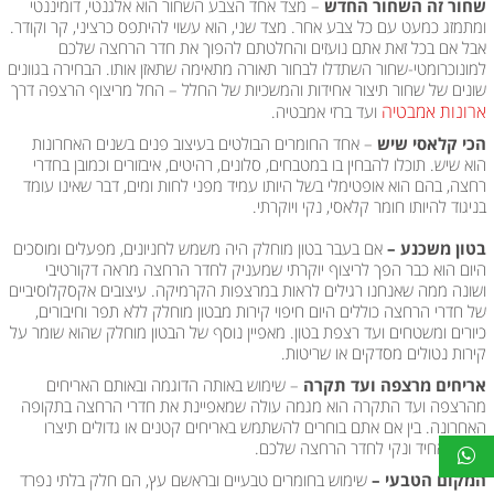
שחור זה השחור החדש
– מצד אחד הצבע השחור הוא אלגנטי, דומיננטי
ומתמזג כמעט עם כל צבע אחר. מצד שני, הוא עשוי להיתפס כרציני, קר וקודר.
אבל אם בכל זאת אתם נועזים והחלטתם להפוך את חדר הרחצה שלכם
למונוכרומטי-שחור השתדלו לבחור תאורה מתאימה שתאזן אותו. הבחירה בגוונים
שונים של שחור תיצור אחידות והמשכיות של החלל – החל מריצוף הרצפה דרך
ארונות אמבטיה
ועד ברזי אמבטיה.
הכי קלאסי שיש
– אחד החומרים הבולטים בעיצוב פנים בשנים האחרונות
הוא שיש. תוכלו להבחין בו במטבחים, סלונים, רהיטים, איבזורים וכמובן בחדרי
רחצה, בהם הוא אופטימלי בשל היותו עמיד מפני לחות ומים, דבר שאינו עומד
בניגוד להיותו חומר קלאסי, נקי ויוקרתי.
בטון משכנע –
אם בעבר בטון מוחלק היה משמש לחניונים, מפעלים ומוסכים
היום הוא כבר הפך לריצוף יוקרתי שמעניק לחדר הרחצה מראה דקורטיבי
ושונה ממה שאנחנו רגילים לראות במרצפות הקרמיקה. עיצובים אקסקלוסיביים
של חדרי הרחצה כוללים היום חיפוי קירות מבטון מוחלק ללא תפר וחיבורים,
כיורים ומשטחים ועד רצפת בטון. מאפיין נוסף של הבטון מוחלק שהוא שומר על
קירות נטולים מסדקים או שריטות.
אריחים מרצפה ועד תקרה
– שימוש באותה הדוגמה ובאותם האריחים
מהרצפה ועד התקרה הוא מגמה עולה שמאפיינת את חדרי הרחצה בתקופה
האחרונה. בין אם אתם בוחרים להשתמש באריחים קטנים או גדולים תיצרו
מראה אחיד ונקי לחדר הרחצה שלכם.
המקום הטבעי –
שימוש בחומרים טבעיים ובראשם עץ, הם חלק בלתי נפרד