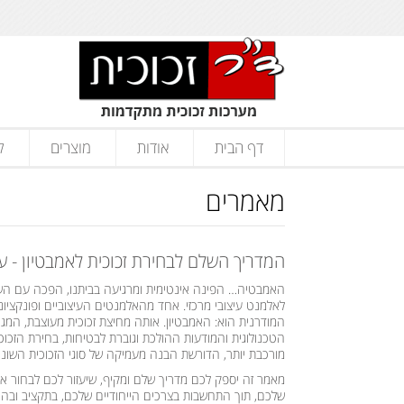
דף הבית
אודות
מוצרים
ק
מאמרים
המדריך השלם לבחירת זכוכית לאמבטיון - עוב
האמבטיה… הפינה אינטימית ומרגיעה בביתנו, הפכה עם השנ
לאלמנט עיצובי מרכזי. אחד מהאלמנטים העיצוביים ופונקציו
המודרנית הוא: האמבטיון. אותה מחיצת זכוכית מעוצבת, המ
הטכנולוגית והמודעות ההולכת וגוברת לבטיחות, בחירת הזכו
מורכבת יותר, הדורשת הבנה מעמיקה של סוגי הזכוכית השונים,
מאמר זה יספק לכם מדריך שלם ומקיף, שיעזור לכם לבחור את
שלכם, תוך התחשבות בצרכים הייחודיים שלכם, בתקציב ובהיב