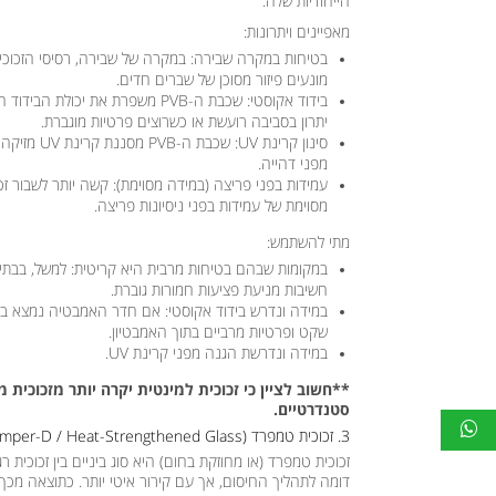
הייחודיות שלה.
מאפיינים ויתרונות:
בטיחות במקרה שבירה:
מונעים פיזור מסוכן של שברים חדים.
בידוד אקוסטי:
שכבת ה-PVB משפרת את יכולת הבי
יתרון בסביבה רועשת או כשרוצים פרטיות מוגברת.
סינון קרינת UV:
שכבת ה-PVB
מפני דהייה.
עמידות בפני פריצה (במידה מסוימת):
קשה יותר לשבור זכ
מסוימת של עמידות בפני ניסיונות פריצה.
מתי להשתמש:
במקומות שבהם בטיחות מרבית היא קריטית:
למשל, בבתים
חשיבות מניעת פציעות חמורות גוברת.
במידה ונדרש בידוד אקוסטי:
אם חדר האמבטיה נמצא בסבי
שקט ופרטיות מרביים בתוך האמבטיון.
במידה ונדרשת הגנה מפני קרינת UV.
**חשוב לציין כי זכוכית למינטית יקרה יותר מזכוכית
סטנדרטיים.
3. זכוכית טמפרד (Temper-D / Heat-Strengthened Glass):
זכוכית טמפרד (או מחוזקת בחום) היא סוג ביניים בין זכוכית ר