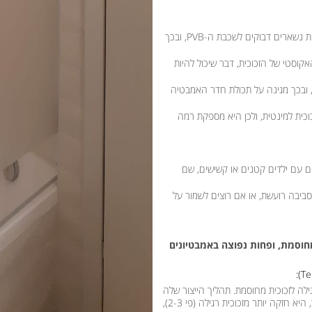
במקרה של שבירה, רסיסי הזכוכית נשארים דבוקים לשכבת ה-PVB, ובכך
דוד האקוסטי של הזכוכית, דבר שיכול להיות
 מסננת קרינת UV מזיקה, ובכך מגינה על תכולת חדר האמבטיה
וכית למינטית, ולכן היא מספקת רמה
 עם ילדים קטנים או קשישים, שם
בה רועשת, או אם רוצים לשמור על
 מחוסמת, ופחות נפוצה באמבטיונים
גילה לזכוכית מחוסמת. תהליך הייצור שלה
דומה לתהליך החיסום, אך עם קירור איטי יותר. כתוצאה מכך, היא חזקה יותר מזכוכית רגילה (פי 2-3),