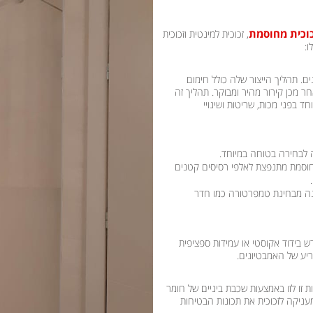
וכית מחוסמת
, זכוכית למינטית וזכוכית
ם. תהליך הייצור שלה כולל חימום
(כ-700 מעלות צלזיוס) ולאחר מכן קירור מהיר ומבוקר. תהליך זה
ד בפני מכות, שריטות ושינויי
 לבחירה בטוחה במיוחד.
וסמת מתנפצת לאלפי רסיסים קטנים
ה מבחינת טמפרטורה כמו חדר
ש בידוד אקוסטי או עמידות ספציפית
יע של האמבטיונים.
ת זו לזו באמצעות שכבת ביניים של חומר
PVB – Polyvi). שכבת ה-PVB היא זו המעניקה לזכוכית את תכונות הבטיחות