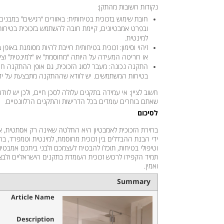
נקודות חשובות מהתקן:
חובת שימוש בזכוכית בטיחותית:
באזורים “רגישים” במבנים,
ובפרט אמבטיונים, קיימת חובה להשתמש בזכוכית בטיחותית
למינטית.
זיהוי וסימון:
זכוכית בטיחותית חייבת להיות מסומנת באופן ב
או חריטה המעידה על היותה “מחוסמת” או “למינטית” וציו
התקנה נכונה:
מעבר לסוג הזכוכית, גם אופן ההתקנה חי
בטיחות המשתמשים. יש לוודא שההתקנה מתבצעת על ידי 
חשוב לציין:
אי עמידה בתקנים עלולה לסכן חיים, ולכן יש לוו
שאתם בוחרים עומדים בכל הדרישות והתקנים הרלוונטיים.
לסיכום
בחירת הזכוכית לאמבטיון היא החלטה שאינה רק אסתטית, א
ידי הבנת ההבדלים בין זכוכית מחוסמת, למינטית וטמפרד, בח
וטיפולי בטיחות, תוכלו להבטיח לעצמכם ולבני ביתכם אמבטיון 
תמיד הקפידו לרכוש זכוכית העומדת בתקנים הישראליים ולבצ
ואמין.
Summary
Article Name
Description