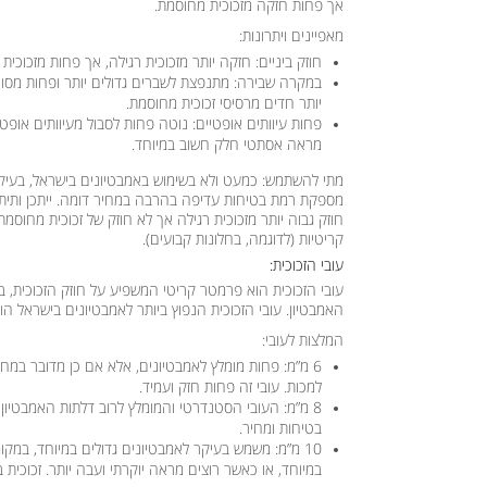
אך פחות חזקה מזכוכית מחוסמת.
מאפיינים ויתרונות:
חוזק ביניים:
חזקה יותר מזכוכית רגילה, אך פחות מזכוכית
במקרה שבירה:
מתנפצת לשברים גדולים יותר ופחות מסוכנ
יותר חדים מרסיסי זכוכית מחוסמת.
פחות עיוותים אופטיים:
נוטה פחות לסבול מעיוותים אופט
מראה אסתטי חלק חשוב במיוחד.
מתי להשתמש:
כמעט ולא בשימוש באמבטיונים בישראל, בעיק
מספקת רמת בטיחות עדיפה בהרבה במחיר דומה. ייתכן ותיתק
חוזק גבוה יותר מזכוכית רגילה אך לא חוזק של זכוכית מחוס
קריטיות (לדוגמה, בחלונות קבועים).
עובי הזכוכית:
עובי הזכוכית הוא פרמטר קריטי המשפיע על חוזק הזכוכית, 
האמבטיון. עובי הזכוכית הנפוץ ביותר לאמבטיונים בישראל ה
המלצות לעובי:
6 מ”מ:
פחות מומלץ לאמבטיונים, אלא אם כן מדובר במח
למכות. עובי זה פחות חזק ועמיד.
8 מ”מ:
העובי הסטנדרטי והמומלץ לרוב דלתות האמבטיון והמ
בטיחות ומחיר.
10 מ”מ:
משמש בעיקר לאמבטיונים גדולים במיוחד, במקומ
במיוחד, או כאשר רוצים מראה יוקרתי ועבה יותר. זכוכית בעובי 10 מ”מ כבדה ויקר