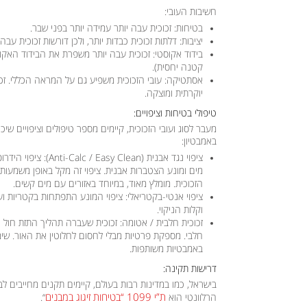
חשיבות העובי:
בטיחות:
זכוכית עבה יותר עמידה יותר בפני שבר.
יציבות:
דלתות זכוכית כבדות יותר, ולכן דורשות זכוכית עבה י
בידוד אקוסטי:
זכוכית עבה יותר משפרת את הבידוד האקו
קטנה יחסית).
אסתטיקה:
עובי הזכוכית משפיע גם על המראה הכללי. זכ
יוקרתית ומוצקה.
טיפולי בטיחות וציפויים:
מעבר לסוג ועובי הזכוכית, קיימים מספר טיפולים וציפויים שי
באמבטיון:
ציפוי נגד אבנית (Anti-Calc / Easy Clean):
ציפוי הידרופ
מים ומונע הצטברות אבנית. ציפוי זה מקל באופן משמעות
הזכוכית. מומלץ מאוד, במיוחד באזורים עם מים קשים.
ציפוי אנטי-בקטריאלי:
ציפוי המונע התפתחות בקטריות ועוב
וקלות הניקוי.
זכוכית חלבית / אטומה:
זכוכית שעברה תהליך התזת חול או
חלבי. מספקת פרטיות מבלי לחסום לחלוטין את האור. שימ
באמבטיות משותפות.
דרישות תקינה:
בישראל, כמו במדינות רבות בעולם, קיימים תקנים מחייבים לב
ת”י 1099 “בטיחות זיגוג במבנים
הרלוונטי הוא
“
.