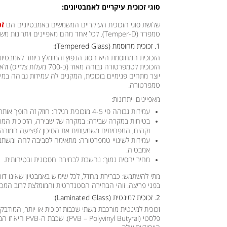
סוגי זכוכית עיקריים לאמבטיונים:
זכ
שלושת סוגי הזכוכית העיקריים המשמשים באמבטיונים הם
טמפרד (Temper-D). לכל אחד מהם מאפיינים ויתרונות משלו:
1. זכוכית מחוסמת (Tempered Glass):
הזכוכית המחוסמת היא הסוג הנפוץ והמומלץ ביותר לאמבטיוני
הזכוכית לטמפרטורה גבוהה מאוד 
יוצר מתחים פנימיים בזכוכית, המקנים לה עמידות גבוהה במיוח
טמפרטורה.
מאפיינים ויתרונות:
עמידות גבוהה פי 4-5 מזכוכית רגילה:
חוזק זה הופך אותה
בטיחות במקרה שבירה:
במקרה של שבירה, הזכוכית המח
וקהים, המפחיתים משמעותית את הסיכון לפציעה חמורה.
עמידות לשינויי טמפרטורה:
מתאימה לסביבה לחה ומשתנ
אמבטיה.
מחיר יחסית נמוך:
נחשבת לבחירה חסכונית ובטיחותית.
מתי להשתמש:
כברירת מחדל, לכל שימוש באמבטיון שאינו דור
בפני פריצה. זוהי הבחירה הסטנדרטית והמומלצת לרוב המכר
2. זכוכית למינטית (Laminated Glass):
זכוכית למינטית מורכבת משתי שכבות זכוכית או יותר, המודבקו
פלסטי (nyl Butyral