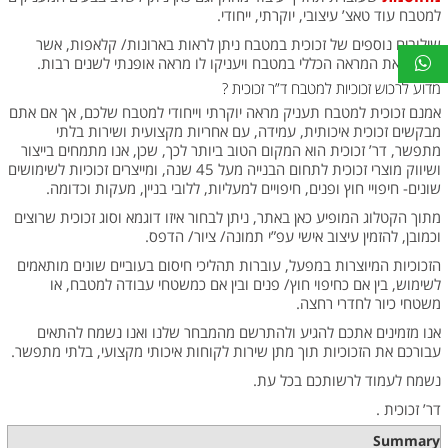
למטבח עוד טאצ’ עיצובי, יוקרתי, ייחודי.
שילובים נוספים של זכוכית במטבח ניתן לראות בארונות/ קלאפות, אשר
ישלימו את המראה הכללי במטבח ויעניקו לו מראה אופנתי לשנים רבות.
מדוע לרכוש זכוכיות למטבח ד”ר זכוכית ?
אמנם זכוכית למטבח תעניק מראה יוקרתי וייחודי למטבח שלכם, אך אם אתם
מבקשים זכוכית איכותית, עמידה, עם אחריות מקצועית ושירות בלתי
מתפשר, דר’ זכוכית הוא המקום הטוב ביותר לכך, שכן, אנו
מתמחים בייצור
ושיווק מוצרי זכוכית לתחום הבנייה מעל 45 שנה, ומייצרים זכוכיות לשימושים
שונים- חיפויי חוץ ופנים, חיפויים למעליות, ללובי בניין, מעקות וכדומה.
מתוך הקטלוג המופיע כאן באתר, ניתן לבחור איזו דוגמא וסוג זכוכית שרוצים
וכמובן, להזמין עיצוב אישי עפ”י תמונה/ ציור/ הדפס.
הזכוכיות המיוצרות במפעל, עוברות תהליכי חיסום בעוביים שונים מותאמים
לשימוש, בין אם כחיפוי חוץ/ פנים ובין אם כמשטחי עבודה למטבח, או
משטחי כיור לחדרי רחצה.
אנו מזמינים אתכם להגיע ולהתרשם מהמבחר שלנו ואנו נשמח להתאים
עבורכם את הזכוכיות תוך מתן שירות לקוחות איכותי מקצועי, בלתי מתפשר.
נשמח לעמוד לרשותכם בכל עת.
דר’ זכוכית .
Summary