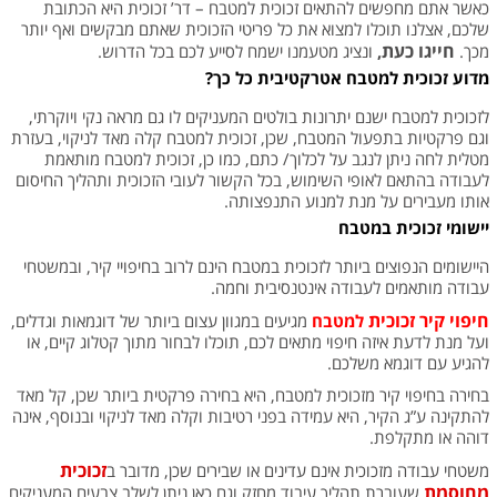
כאשר אתם מחפשים להתאים זכוכית למטבח – דר’ זכוכית היא הכתובת
שלכם, אצלנו תוכלו למצוא את כל פריטי הזכוכית שאתם מבקשים ואף יותר
חייגו כעת
מכך.
,
ונציג מטעמנו ישמח לסייע לכם בכל הדרוש.
מדוע זכוכית למטבח אטרקטיבית כל כך?
לזכוכית למטבח ישנם יתרונות בולטים המעניקים לו גם מראה נקי ויוקרתי,
וגם פרקטיות בתפעול המטבח, שכן, זכוכית למטבח קלה מאד לניקוי, בעזרת
מטלית לחה ניתן לנגב על לכלוך/ כתם, כמו כן, זכוכית למטבח מותאמת
לעבודה בהתאם לאופי השימוש, בכל הקשור לעובי הזכוכית ותהליך החיסום
אותו מעבירים על מנת למנוע התנפצותה.
יישומי זכוכית במטבח
היישומים הנפוצים ביותר לזכוכית במטבח הינם לרוב בחיפויי קיר, ובמשטחי
עבודה מותאמים לעבודה אינטנסיבית וחמה.
חיפוי קיר זכוכית
למטבח
מגיעים במגוון עצום ביותר של דוגמאות וגדלים,
ועל מנת לדעת איזה חיפוי מתאים לכם, תוכלו לבחור מתוך קטלוג קיים, או
להגיע עם דוגמא משלכם.
בחירה בחיפוי קיר מזכוכית למטבח, היא בחירה פרקטית ביותר שכן, קל מאד
להתקינה ע”ג הקיר, היא עמידה בפני רטיבות וקלה מאד לניקוי ובנוסף, אינה
דוהה או מתקלפת.
זכוכית
משטחי עבודה
מזכוכית אינם עדינים או שבירים שכן, מדובר ב
מחוסמת
שעוברת תהליך עיבוד מחזק וגם כאן ניתן לשלב צבעים המעניקים