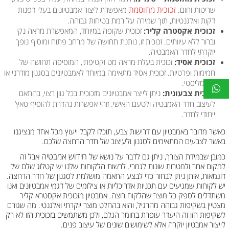
זכוכית מחוסמת
שריטות וחום.
מאפשרת ליצור אמבטיונים בעלי דפנות
דקות ואלגנטיות, תוך שמירה על רמת בטיחות גבוהה.
זכוכית אקסטרה קליר:
זכוכית שקופה במיוחד, המאפשרת מראה נקי
וברור ללא עיוותים. זכוכית זו, נותנת תחושה של מרחב פתוח ומוסיף נופך
יוקרתי לחדר האמבטיה.
זכוכית אסיד:
זכוכית בעלת מראה מט וקטיפתי, המוסיפה תחושה של
חמימות ופרטיות. זכוכית אסיד מתאימה במיוחד לאמבטיונים בסגנון מודרני או
מינימליסטי.
זכוכית צבעונית:
ניתן לייצר אמבטיונים מזכוכית בכל גוון רצוי, בהתאם
לעיצוב חדר האמבטיה ולטעם האישי. זוהי אפשרות נהדרת להוסיף טאץ’
ייחודי לחדר.
כאשר מדובר באמבטיון עם דרישות צבע, תוכלו לקבל ייעוץ מכל אחד מנציגנו
באשר לצבעים המתאימים לסגנון ולעיצוב של חדר הרחצה שלכם.
חידוש אמבטיה
כמובן שבמידת הצורך, ניתן גם לדבר על נושא של
אבל זה
למקום אחר ולמטרות שונות לגמרי. לרשות הלקוחות שלנו יש קטלוג שלם של
דוגמאות, אותן ניתן לבחור כדי לבצע התאמה מושלמת לסגנון של חדר הרחצה.
יש לקוחות שמגיעים עם תכניות אדריכליות או צילומים של דגמי אמבטיונים ואנו
משתדלים לספק כל מוצר שהלקוח רוצה. אמבטיון מזכוכית אקסטרא קליר
מצטיין בשקיפות גבוהה מהרגיל, והוא בהחלט מוצר יוקרתי ואלגנטי. מה שגורם
לשקיפות הזו זה היעדר עופרת בחומר הגלם, ולכן משתמשים בזכוכית הזו לא רק
לייצור אמבטיון יוקרה אלא לשימושים שונים של עיצוב פנים.