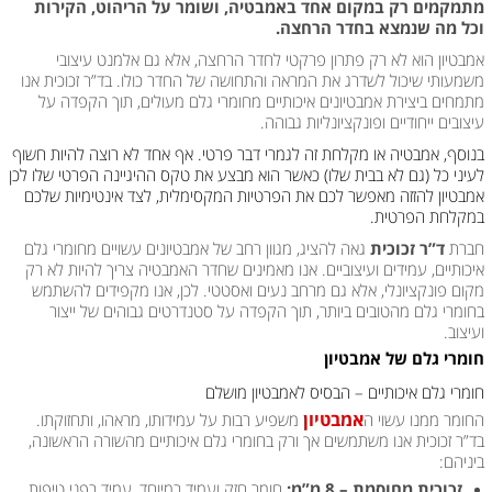
מתמקמים רק במקום אחד באמבטיה, ושומר על הריהוט, הקירות
וכל מה שנמצא בחדר הרחצה.
אמבטיון הוא לא רק פתרון פרקטי לחדר הרחצה, אלא גם אלמנט עיצובי
משמעותי שיכול לשדרג את המראה והתחושה של החדר כולו. בד”ר זכוכית אנו
מתמחים ביצירת אמבטיונים איכותיים מחומרי גלם מעולים, תוך הקפדה על
עיצובים ייחודיים ופונקציונליות גבוהה.
בנוסף, אמבטיה או מקלחת זה לגמרי דבר פרטי. אף אחד לא רוצה להיות חשוף
לעיני כל (גם לא בבית שלו) כאשר הוא מבצע את טקס ההיגיינה הפרטי שלו לכן
אמבטיון להזזה מאפשר לכם את הפרטיות המקסימלית, לצד אינטימיות שלכם
במקלחת הפרטית.
חברת
ד”ר זכוכית
גאה להציג, מגוון רחב של אמבטיונים עשויים מחומרי גלם
איכותיים, עמידים ועיצוביים. אנו מאמינים שחדר האמבטיה צריך להיות לא רק
מקום פונקציונלי, אלא גם מרחב נעים ואסטטי. לכן, אנו מקפידים להשתמש
בחומרי גלם מהטובים ביותר, תוך הקפדה על סטנדרטים גבוהים של ייצור
ועיצוב.
חומרי גלם של אמבטיון
חומרי גלם איכותיים – הבסיס לאמבטיון מושלם
אמבטיון
החומר ממנו עשוי ה
משפיע רבות על עמידותו, מראהו, ותחזוקתו.
בד”ר זכוכית אנו משתמשים אך ורק בחומרי גלם איכותיים מהשורה הראשונה,
ביניהם:
זכוכית מחוסמת – 8 מ”מ:
חומר חזק ועמיד במיוחד, עמיד בפני טיפות,