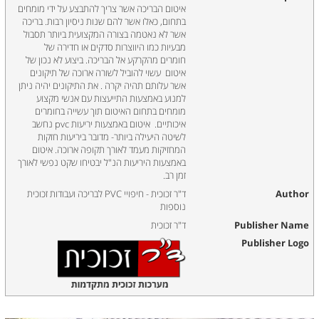
איטום הבריכה אשר צריך להתבצע על ידי מומחים
בתחום, כאלו אשר להם שנות ניסיון רבות. בריכה
אשר לא נאטמה בצורה המקצועית ביותר תסבול
מבעיות כמו היווצרות סדקים או חדירה של
חומרים מהקרקע אל הבריכה. ביצוע לא נכון של
איטום עשוי להוביל לשורה ארוכה של תיקונים
אשר עלותם תהיה יקרה . את התיקונים יהיה ניתן
למנוע באמצעות התייעצות עם אנשי מקצוע
מומחים בתחום האיטום תוך עשייה בחומרים
איכותיים. איטום באמצעות יריעות pvc נחשב
לשיטה היעילה ביותר- מדובר ביריעות חזקות
המחזיקות מעמד לאורך תקופה ארוכה. איטום
באמצעות היריעות הנ"ל יבטיחו שקט נפשי לאורך
זמן רב.
Author
ד"ר זכוכית - חיפויי PVC לבריכה ועבודות זכוכית
נוספות
Publisher Name
ד"ר זכוכית
Publisher Logo