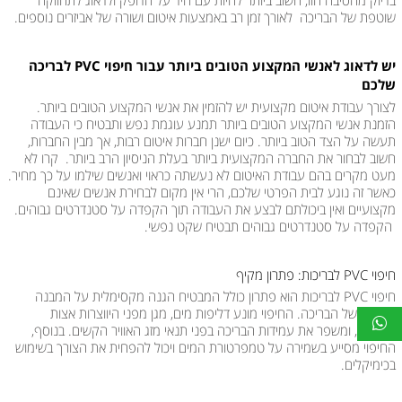
בדיוק מהסיבה הזו, חשוב ביותר להיות עם היד על הדופק ולדאוג לתחזוקה
שוטפת של הבריכה לאורך זמן רב באמצעות איטום ושורה של אביזרים נוספים.
יש לדאוג לאנשי המקצוע הטובים ביותר עבור חיפוי PVC לבריכה
שלכם
לצורך עבודת איטום מקצועית יש להזמין את אנשי המקצוע הטובים ביותר.
הזמנת אנשי המקצוע הטובים ביותר תמנע עוגמת נפש ותבטיח כי העבודה
תעשה על הצד הטוב ביותר. כיום ישנן חברות איטום רבות, אך מבין החברות,
חשוב לבחור את החברה המקצועית ביותר בעלת הניסיון הרב ביותר. קרו לא
מעט מקרים בהם עבודת האיטום לא נעשתה כראוי ואנשים שילמו על כך מחיר.
כאשר זה נוגע לבית הפרטי שלכם, הרי אין מקום לבחירת אנשים שאינם
מקצועיים ואין ביכולתם לבצע את העבודה תוך הקפדה על סטנדרטים גבוהים.
הקפדה על סטנדרטים גבוהים תבטיח שקט נפשי.
חיפוי PVC לבריכות: פתרון מקיף
חיפוי PVC לבריכות הוא פתרון כולל המבטיח הגנה מקסימלית על המבנה
הפנימי של הבריכה. החיפוי מונע דליפות מים, מגן מפני היווצרות אצות
ופטריות, ומשפר את עמידות הבריכה בפני תנאי מזג האוויר הקשים. בנוסף,
החיפוי מסייע בשמירה על טמפרטורת המים ויכול להפחית את הצורך בשימוש
בכימיקלים.