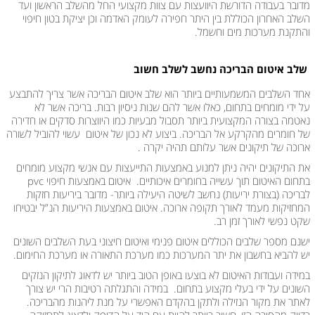
מדובר בעבודה הדורשת היוועצות עם צוות מקצועי החל מהשלב הראשון ועד
השלב האחרון הכוללת בין היתר חפירה לעומק האדמה וכן יציקת בטון חיפוי
והתקנת מערכות מים וחשמל.
שלב איטום הבריכה נחשב לשלב חשוב
אחד השלבים המשמעותיים ביותר הוא שלב איטום הבריכה אשר צריך להתבצע
על ידי מומחים בתחום, כאלו אשר להם שנות ניסיון רבות. בריכה אשר לא
נאטמה בצורה המקצועית ביותר תסבול מבעיות כמו היווצרות סדקים או חדירה
של חומרים מהקרקע אל הבריכה. ביצוע לא נכון של איטום עשוי להוביל לשורה
ארוכה של תיקונים אשר עלותם תהיה יקרה .
את התיקונים יהיה ניתן למנוע באמצעות התייעצות עם אנשי מקצוע מומחים
בתחום האיטום תוך עשייה בחומרים איכותיים. איטום באמצעות חיפוי pvc
לבריכה (בצורת יריעות) נחשב לשיטה היעילה ביותר- מדובר ביריעות חזקות
המחזיקות מעמד לאורך תקופה ארוכה. איטום באמצעות היריעות הנ”ל יבטיחו
שקט נפשי לאורך זמן רב.
ישנם מספר שלבים הכוללים איטום פנימי ואיטום חיצוני בעת השלבים השונים
יש להביא בחשבון את יתר המערכות כמו מערכת התאורה או מערכת החימום.
במידה ועבודות האיטום לא בוצעו באופן הטוב ביותר יש לדאוג לתיקון הנזקים
השונים על ידי בעלי מקצוע בתחום. במידה והתגלתה רטיבות הרי יש צורך
לאתר את מקור הנזילה ולתקן בהקדם האפשרי על מנת ליהנות מהבריכה.