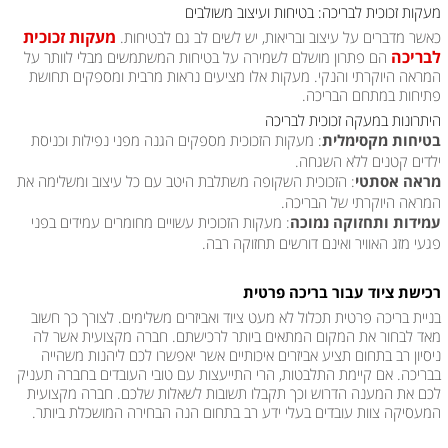
מעקות זכוכית לבריכה: בטיחות ועיצוב משולבים
מעקות זכוכית
כאשר מדברים על עיצוב ובריאות, יש לשים לב גם לבטיחות.
לבריכה
הם פתרון מושלם לשמירה על בטיחות המשתמשים מבלי לוותר על
המראה היוקרתי והנקי. מעקות אלו מציעים נראות מרבית ומספקים תחושת
פתיחות במתחם הבריכה.
היתרונות במעקה זכוכית לבריכה
בטיחות מקסימלית
: מעקות הזכוכית מספקים הגנה מפני נפילות וכניסת
ילדים קטנים ללא השגחה.
מראה אסתטי
: הזכוכית השקופה משתלבת היטב עם כל עיצוב ומשלימה את
המראה היוקרתי של הבריכה.
עמידות ותחזוקה נמוכה
: מעקות הזכוכית עשויים מחומרים עמידים בפני
פגעי מזג האוויר ואינם דורשים תחזוקה רבה.
רכישת ציוד עבור בריכה פרטית
בניית בריכה פרטית תכלול לא מעט ציוד ואביזרים משלימים. לצורך כך חשוב
מאד לבחור את המקום המתאים ביותר לרכישתם. חברה מקצועית אשר לה
ניסיון רב בתחום תציע אביזרים איכותיים אשר יאפשרו לכם ליהנות משהייה
בבריכה. אם קיימת התלבטות, הרי התייעצות עם טובי העובדים בחברה תעניק
לכם את המענה הדרוש וכך תקבלו תשובות לשאלות שלכם. חברה מקצועית
המעסיקה צוות עובדים בעלי ידע רב בתחום הנה הבחירה המושכלת ביותר.