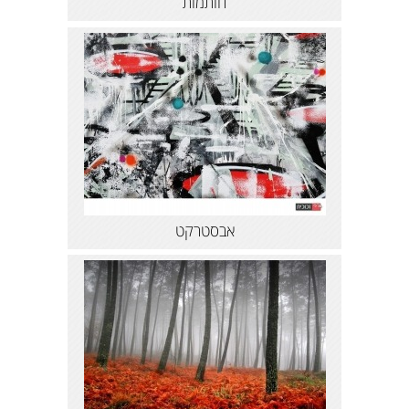
חותמות
אבסטרקט