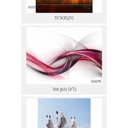
טקסטורות
גלים עשן ואור