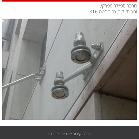
מחבר ספיידר מפרקי,
זכוכית/ קיר, מנירוסטה 316.
חברת קידום אתרים - קורנגה