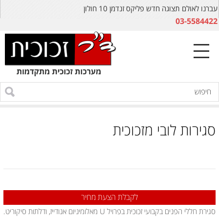
עברנו לאולם תצוגה חדש פליקס זנדמן 10 חולון
03-5584422
סגירות לובי מזכוכית
לקבלת הצעת מחיר
סגירת חללי הפנים בקבועי זכוכית בפרויל U מאלומיניום אנודייז, ודלתות סיקוריט.