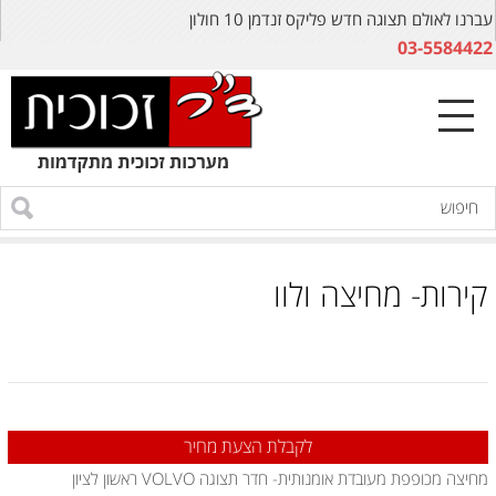
עברנו לאולם תצוגה חדש פליקס זנדמן 10 חולון
03-5584422
קירות- מחיצה ולוו
לקבלת הצעת מחיר
מחיצה מכופפת מעובדת אומנותית- חדר תצוגה VOLVO ראשון לציון