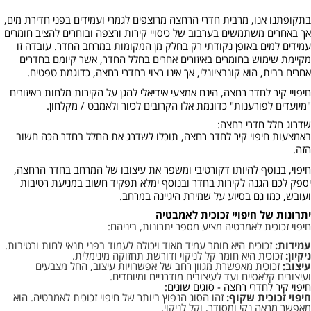
בתקופתנו אנו, מרבית חדרי הרחצה מרוצפים לגמרי ועמידים בפני חדירת מים,
אך באחרים משתמשים בערבוב של כיסויי קירות ורצפה ובוחרים להציב חומרים
עמידים למים באופן נקודתי רק בחלק מן המקומות במרחב החדר. עובדה זו
מקיימת שימוש בחומרים באיזורים אחרים בחלל החדר, אשר קיומם בחדרים
אחרים בבית, הוא קונבציונלי, אך אינו רצוי בחדרי רחצה, כדוגמת טפטים.
חיפויי קיר לחדר רחצה, הינם אמצעי אידיאלי להגן על הקירות מלחות באיזורים
"מיועדים לפורענות" כדוגמת אלו הקרובים לכיור ולאמבט / מקלחון.
שדרוג חלל חדרי רחצה:
באמצעות חיפוי קיר לחדר רחצה, תוכלו לשדרג את החלל בחדר הכה חשוב
הזה.
חיפוי, בנוסף להיותו דקורטיבי ומשפר את עיצובו של המרחב בחדר הרחצה,
יספק לכם הגנה לקירות בחדר ובנוסף ימלא תפקיד חשוב במניעת רטיבות
ועובש, כמו גם בסיוע על שמירת היגיינה במרחב.
יתרונות של חיפויי זכוכית לאמבטיה
חיפוי זכוכית לאמבטיה מציע מספר יתרונות, ביניהם:
עמידות:
זכוכית היא חומר עמיד מאוד ויכולה לעמוד בפני תנאי לחות ורטיבות.
ניקיון:
זכוכית היא חומר קל לניקוי ודורשת תחזוקה מינימלית.
עיצוב:
זכוכית מאפשרת מגוון רחב של אפשרויות עיצוב, החל מצבעים
ועיצובים קלאסיים ועד לעיצובים מודרניים ומיוחדים.
חיפוי קיר לחדרי רחצה - סוגים שונים:
חיפוי זכוכית שקוף:
זהו הסוג הנפוץ ביותר של חיפוי זכוכית לאמבטיה. הוא
מאפשר מראה נקי ומסודר, וקל לניקוי.