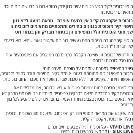
חיפוי זכוכית לקיר מגיע בגוונים עזים כגון ירוק כחול אדום בורדו שחור חום וכד
מתאימים לזכוכית זו.
בזכוכית אקסטרה קליר אין כמעט עופרת - מראה כמעט ללא גוון
חיפויי קיר מזכוכית בגוונים בהירים ומתכתיים מתאימים לזכוכית זו
שני סוגי הזכוכית הללו מופיעים הן בגימור מבריק והן בגמור מט
חיפויי קיר למטבח בגימור המט נעשים בזכוכית אקטיב טאצ' שהיא יבוא בלעדי
של חברת ד"ר זכוכית.
היתרון של זכוכית זו, שאינה מקבלת כתמים גם ממוצרים עם פיגמנטציה עזה
כמו סלק כורכום וכדומה.
כיצד החיפויים למטבח שומרים על חוסנם ומעבר חום?
בזכות החיפוי זכוכית מחוסמת בעובי 8 מ"מ לקיר. החיסום תורם לחוזק הזכוכית,
מאפשר חירור לשקעים וכד' ללא סכנת שבר, משפר את מעבר החום בזכוכית.
כדי למנוע חדירת לחות צמיחת פטריות עובש וכדומה, אנו מדביקים את
הזכוכית לקיר בהדבקה מלאה בדבקים סניטריים מיוחדים כדי שסימני הדבק לא
יראו, נאטם גב הזכוכית בצבע מיוחד העמיד בחום. אנו יכולים להגיע לכל גוון
בזכוכית.
מה שיקבע את המראה הסופי אינו רק הפיגמנט אלא גם סוג הזכוכית. זכוכית
רגילה או זכוכית אקסטרה קליר.
VIVID LINE
- על זכוכית רגילה צבעים חיים וכהים
SILK LINE
- גמר משי לצבעים חיים וכהים