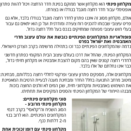
מקלחון פינתי
הוא מקלחון אשר ממוקם בפינת חדר הרחצה ויכול להוות פתרון
אופטימלי עבור חדר רחצה מוגבל בגודלו או בצורתו.
אולם, מקלחון מסוג זה איננו פתרון לחדר רחצה מוגבל בגודלו בלבד, אלא גם
פריט עיצובי שבכוחו להכניס רוח צעירה ומודרנית ועל כן הוא יתאים גם עבור
בעלי חוש עיצובי מפותח שמחזיקים בנכס בעל חלל רחצה גדול.
פופולאריות המקלחונים הפינתיים כובשת את עולם עיצוב חדרי
האמבטיה ואת ישראל בפרט
נדמה שהמקלחונים הפינתיים כבר זכו בתהילה מרשימה בקרב הצרכן הישראלי.
המקלחון הפינתי, שהחל את דרכו בעולם עיצוב הבית המקומי כפתרון חדשני
לחדרי רחצה קטנים שאין בהם מקום להצבת אמבטיה או מקלחון חזיתי גדול,
כבר אינו נחלתם של אלו בלבד.
מקלחונים אלה, מספקים פתרון עיצובי ופרקטי לחללי רחצה בכללותם, מבחינת:
מיטוב מרחב התנועה בחלל החדר ומבחינת מענה לבעיית הרטיבות המאפיינת
את השימוש באמבטיות ומקלחוני חזית, שכן המים לא זולגים החוצה בזכות
מבנהו הייחודי של המקלחון הפינתי והספים המקיפים את תחתיתו.
סוגי מקלחונים פינתיים:
מקלחון פינתי מרובע -
הסוג השכיח וה"קלאסי" בקרב דגמי
המקלחונים הפינתיים. הוא לרוב בנוי
מ-2 דלתות כנף.
מקלחון פינתי עם דופן זכוכית אחת