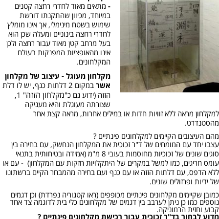
-
מתאים מאוד לחדרי רחצה קטנים
במיוחד, מכיוון שהתקנתו דורשת
שימוש בשטח מינימלי, אך אינו מומלץ
לחדרי רחצה בינוניים ומעלה שכן הוא
בעל מרחב קטן מאוד עבור רחצה ולכן
אינו מהאופציות המפנקות בעולם
המקלחונים.
מקלחון מעוגל - עיצוב של מקלחון
אשר
במקום 2 דלתות כנף, יש לו דלת
מקלחון הזזה
הזזה (ידוע גם כ"
" 1,
שצורתה מעוגלת והיא מעניקה
למקלחון מראה ללא זוויות חדות או במילים אחרות, מראה קצת אחר
מהסטנדרט.
מהם העיצובים הקיימים למקלחונים פינתיים ?
עצבו יחד עם המומחים של ד"ר זכוכית את המקלחון הנחשק, עם בחירה בין
סוגים שונים של זכוכיות מחוסמות בעובי 8 מ"מ (אמידה ובטיחותית בתנאי
עומס חריגים, כמו למשל במקרים של היתקלויות חזקות עם המקלחון) - עם או
ללא הדפס, עם דלתות הזזה או עם כנף ועם בחירה מהמבחר הקיים ברשתונו
של ידיות ופרזולים שונים.
כמובן שקיימים מקלחונים פינתיים מכופפים (ראו קטגוריה נפרדת) וכן דגמים
נוספים כמו כן ניתן לערבב בין דגמים של מקלחונים כלי בית לדוגמה צד אחד
קבוע וחזית הרמוניקה.
מדוע לבחור בד"ר זכוכית עבור רכישת מקלחונים פינתיים ?