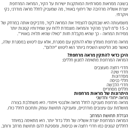
בשונה ממראות מסורתיות המותקנות ישירות על הקיר, המראה המרחפת
יוצרת אשליה מרהיבה של ריחוף באוויר, מה שמעניק לחלל מראה מודרני, נקי
ויוקרתי.
משמעותה היא שבמקום להצמיד את המראה לקיר, מדביקים אותה במרחק של
כ-15 ס"מ לערך מהקיר והמראה מוצמדת ללוח עץ שמידותיו קטנות יותר
ממידות המראה - כך שהיא מקבלת חזות "כאילו שהיא תלויה באוויר".
מראה מרחפת מומלץ שלא להתקין עם מסגרת, אלא עם ליטוש במסגרת שלה,
כאשר סוג הליטוש השכיח ביותר הוא ליטוש "יהלום".
היכן כדאי להתקין מראה מרחפת?
המראה המרחפת מתאימה למגוון חללים:
חדרי רחצה מעוצבים
חדרי שינה
מסדרונות
חללי כניסה
חדרי הלבשה
חללים מסחריים
היתרונות של מראות מרחפות
מראה ייחודי וחדשני
מראה מרחפת מעניקה לחלל מראה אלגנטי וייחודי. היא משתלבת בצורה
מושלמת עם עיצובים מודרניים, ומעניקה תחושת עומק ותחכום לחלל כולו.
הגדלת תחושת המרחב
המראה המרחפת יוצרת אשליה של חלל גדול יותר. היא מתאימה במיוחד
לחללים קטנים כמו חדרי רחצה או כניסות, ומספקת להם תחושת מרחב ורוחב.