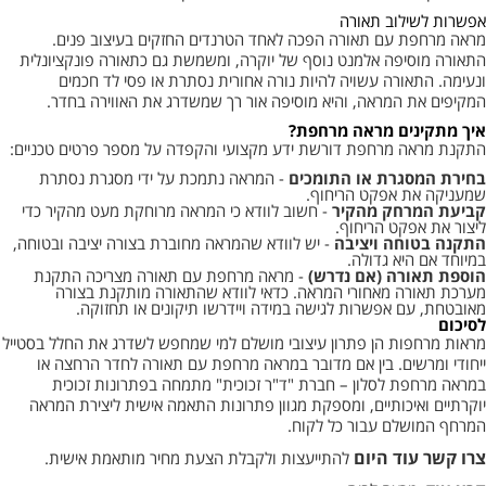
אפשרות לשילוב תאורה
מראה מרחפת עם תאורה הפכה לאחד הטרנדים החזקים בעיצוב פנים.
התאורה מוסיפה אלמנט נוסף של יוקרה, ומשמשת גם כתאורה פונקציונלית
ונעימה. התאורה עשויה להיות נורה אחורית נסתרת או פסי לד חכמים
המקיפים את המראה, והיא מוסיפה אור רך שמשדרג את האווירה בחדר.
איך מתקינים מראה מרחפת?
התקנת מראה מרחפת דורשת ידע מקצועי והקפדה על מספר פרטים טכניים:
בחירת המסגרת או התומכים
- המראה נתמכת על ידי מסגרת נסתרת
שמעניקה את אפקט הריחוף.
קביעת המרחק מהקיר
- חשוב לוודא כי המראה מרוחקת מעט מהקיר כדי
ליצור את אפקט הריחוף.
התקנה בטוחה ויציבה
- יש לוודא שהמראה מחוברת בצורה יציבה ובטוחה,
במיוחד אם היא גדולה.
הוספת תאורה (אם נדרש)
- מראה מרחפת עם תאורה מצריכה התקנת
מערכת תאורה מאחורי המראה. כדאי לוודא שהתאורה מותקנת בצורה
מאובטחת, עם אפשרות לגישה במידה ויידרשו תיקונים או תחזוקה.
לסיכום
מראות מרחפות הן פתרון עיצובי מושלם למי שמחפש לשדרג את החלל בסטייל
ייחודי ומרשים. בין אם מדובר במראה מרחפת עם תאורה לחדר הרחצה או
במראה מרחפת לסלון – חברת "ד"ר זכוכית" מתמחה בפתרונות זכוכית
יוקרתיים ואיכותיים, ומספקת מגוון פתרונות התאמה אישית ליצירת המראה
המרחף המושלם עבור כל לקוח.
צרו קשר עוד היום
להתייעצות ולקבלת הצעת מחיר מותאמת אישית.