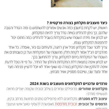
כיצד מעצבים מקלחון בצורה פרקטית ?
ראשית, יש לקחת בחשבון כמה אנשים אמורים להשתמש בו ומה הגודל והגובה
שלהם. כך ניתן להחליט באיזה גודל צריך להיות המקלחון.
יש לבחון את מידת השטח שיש במקלחת בשביל להחליט כמה מתוכו יכול
להתפנות למקלחון עצמו.
צריך לזכור שכל מקלחון מכיל ארון רחצה, ולעיתים גם כיור, ואסלה. כל אחד
מהדברים הנ”ל אמור לקחת חלק מהשטח של המקלחת ועל כן כשבוחנים את
השטח של המקלחת ביחס למקלחון, צריך להתחשב בכך.
יש לבחון איפה נמצאת דלת המקלחת והחלון של החדר. על פי זה נוכל לדעת
איפה להתקין את המקלחון בצורה כזו שאף אחד לא יוכל להציץ פנימה מצד
אחד ומצד שני, שייכנס מספיק אוויר מבחוץ.
טרנדים עדכניים למקלחונים מעוצבים בשנת 2024
מקלחונים שחורים:
פרופילים שחורים בשילוב זכוכית שקופה יוצרים מראה
תעשייתי מודרני.
עיצוב ללא מסגרת:
מקלחונים ללא פרופילים נותנים תחושת מרחב ונקיון.
זכוכית מודפסת
הדפסים על זכוכית:
מאפשרת להוסיף טאצ’ אישי ועיצובי