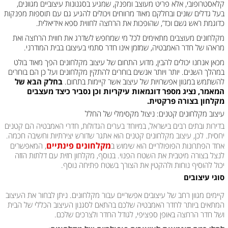
קלאסטרופובי, אלא פריט מעוצב ומפנק, שמגיע בסגנונות עיצוביים מגוונים,
בעל גדלים שונים ובחלקם מאוד מרווחים ויכולים להגיע גם עם תוספות מפנקות
כדוגמת ראש גשם וכד’, שהופכות את הרחצה לחווית ספא אידיאלית.
מקלחונים מעוצבים מתאימים לכל מי שמחפש לשדרג את חווית הרחצה ואת
מראהו של חדר האמבטיה, שמזמן אינו חדר סתמי בעיצובו בבית המודרני.
מכאן אנחנו יכולים להבין, מדוע התחום של עיצוב מקלחונים הפך מאוד בולט
במהלך השנים. יותר ויותר אנשים בוחרים להתקין מקלחונים ועל כן הם בוחרים
להשתמש במגוון אפשרויות של עיצוב אשר קיימות בתחום.
בחלק הבא של
המאמר, נציג מספר דוגמאות עיקריות וכן נסביר כיצד מעצבים
מקלחון בצורה פרקטית.
עיצוב מקלחונים קטנים: ניצול מקסימלי של החלל
בדירות ובתים רבים בישראל, במיוחד בערים הגדולות, חדרי האמבטיה הם קטנים
יחסית. לכן, עיצוב מקלחונים קטנים הוא אתגר שדורש יצירתיות וחשיבה חכמה.
מקלחונים פינתיים
אחד הפתרונות הפופולריים הוא שימוש ב
, המאפשרים
לנצל בצורה מיטבית את השטח הפנוי. בנוסף, מקלחון חזית עם דלתות הזזה
יכול להוסיף נוחות ולהקטין את הצורך בשטח פתיחה נוסף.
סוגי עיצובים
קיימים מגוון רחב של עיצובים אפשריים עבור מקלחונים. ניתן לבחור את העיצוב
המתאים ביותר לחדר האמבטיה שלכם בהתאם לסגנון העיצוב הכללי של הבית
ושל חדר הרחצה באופן ספציפי, לגודל החדר ולצרכים שלכם.