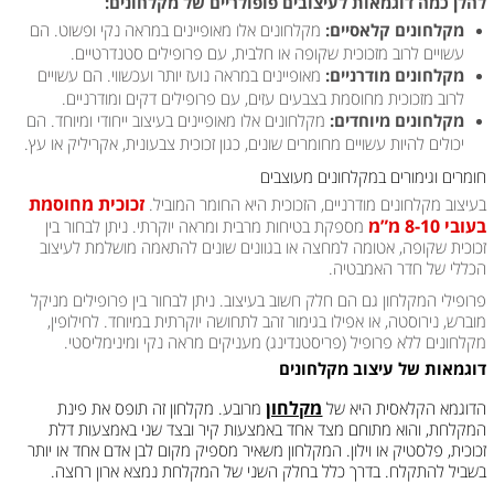
להלן כמה דוגמאות לעיצובים פופולריים של מקלחונים:
מקלחונים קלאסיים:
מקלחונים אלו מאופיינים במראה נקי ופשוט. הם
עשויים לרוב מזכוכית שקופה או חלבית, עם פרופילים סטנדרטיים.
מקלחונים מודרניים:
מאופיינים במראה נועז יותר ועכשווי. הם עשויים
לרוב מזכוכית מחוסמת בצבעים עזים, עם פרופילים דקים ומודרניים.
מקלחונים מיוחדים:
מקלחונים אלו מאופיינים בעיצוב ייחודי ומיוחד. הם
יכולים להיות עשויים מחומרים שונים, כגון זכוכית צבעונית, אקריליק או עץ.
חומרים וגימורים במקלחונים מעוצבים
זכוכית מחוסמת
בעיצוב מקלחונים מודרניים, הזכוכית היא החומר המוביל.
בעובי 8-10 מ”מ
מספקת בטיחות מרבית ומראה יוקרתי. ניתן לבחור בין
זכוכית שקופה, אטומה למחצה או בגוונים שונים להתאמה מושלמת לעיצוב
הכללי של חדר האמבטיה.
פרופילי המקלחון גם הם חלק חשוב בעיצוב. ניתן לבחור בין פרופילים מניקל
מוברש, נירוסטה, או אפילו בגימור זהב לתחושה יוקרתית במיוחד. לחילופין,
מקלחונים ללא פרופיל (פריסטנדינג) מעניקים מראה נקי ומינימליסטי.
דוגמאות של עיצוב מקלחונים
מקלחון
הדוגמא הקלאסית היא של
מרובע. מקלחון זה תופס את פינת
המקלחת, והוא מתוחם מצד אחד באמצעות קיר ובצד שני באמצעות דלת
זכוכית, פלסטיק או וילון. המקלחון משאיר מספיק מקום לבן אדם אחד או יותר
בשביל להתקלח. בדרך כלל בחלק השני של המקלחת נמצא ארון רחצה.