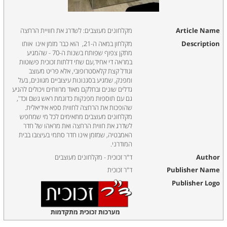
Article Name
מקלחונים מעוצבים: לשדרג את חוויית הרחצה
Description
מקלחון במאה ה-21, הוא כבר מזמן אינו אותו
מתקן צפוף שפותח בשנות ה-70 - שהמגיע
במראה די אחיד,עם שתי דלתות זכוכית פשוטות
וגודל קצת קלאסטרופובי, אלא פריט מעוצב
ומפנק, שמגיע בסגנונות עיצוביים מגוונים, בעל
גדלים שונים ובחלקם מאוד מרווחים ויכולים להגיע
גם עם תוספות מפנקות כדוגמת ראש גשם וכד',
שהופכות את הרחצה לחווית ספא אידיאלית.
מקלחונים מעוצבים מתאימים לכל מי שמחפש
לשדרג את חווית הרחצה ואת מראהו של חדר
האמבטיה, שמזמן אינו חדר סתמי בעיצובו בבית
המודרני.
Author
ד"ר זכוכית - מקלחונים מעוצבים
Publisher Name
ד"ר זכוכית
Publisher Logo