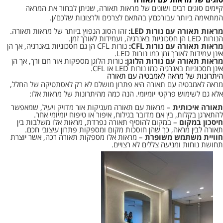
סוגים של מראות עם תאורה
קיימים סוגים רבים ושונים של מראות תאורה, שניתן לבחור את המראה
המתאימה ביותר עבורכם/ן בהתאם לצרכים ולרצונות שלכם/ן.
מראות תאורה עם נורות LED:
זהו הסוג הנפוץ ביותר של מראות תאורה.
הנורות LED הן חסכוניות באנרגיה, ועמידות לאורך זמן.
מראות תאורה עם נורות CFL:
נורות CFL הן גם חסכוניות באנרגיה, אך הן
אינן עמידות לאורך זמן כמו נורות LED.
מראות תאורה עם נורות הלוגן:
נורות הלוגן מספקות אור חם ורך, אך הן
אינן חסכוניות באנרגיה כמו נורות LED או CFL.
היתרונות של מראה לאמבטיה עם תאורה
מראה לאמבטיה עם תאורה היא פתרון מושלם לא רק לאסתטיקה של החלל,
אלא גם לשימוש פרקטי יומיומי. הנה כמה מהיתרונות של מראות אלו:
תאורה איכותית
– מראות עם תאורה מעניקות אור מדויק ויעיל, שמאפשר
להתארגן בקלות, בין אם מדובר בגילוח, איפור או טיפוח יומיומי אחר.
חיסכון במקום
– במקום להוסיף תאורה נפרדת, מראות אלו משלבות בין
תאורה לבין מראה, כך שהן חוסכות מקום ומספקות פתרון עיצובי חכם.
חוויית משתמש משופרת
– מראות אלו מספקות תאורה רכה, אשר יוצרת
תחושת נוחות ומניעה צללים לא רצויים.