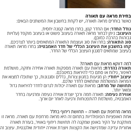
בחירת מראה עם תאורה
כאשר בוחרים מראה תאורה, יש לקחת בחשבון את המשתנים הבאים:
גודל החדר:
אם החדר קטן, בחרו מראה קטנה יחסית.
העיצוב:
ניתן לבחור מראה תאורה בעיצוב פשוט או בעיצוב מוקפד (עלויות
גבוהות בהרבה כמובן).
סוג התאורה:
בחרו את סוג ועוצמת התאורה המתאימים ביותר לצרכיכם.
קחו בחשבון את העיצוב הכללי של חדר האמבטיה:
בחרו מראה תאורה
בעיצוב שמתאים לסגנון העיצוב הכללי של החדר.
למה דווקא מראות עם תאורה?
תאורה נהדרת:
מראות עם תאורה מספקות תאורה אחידה וחזקה, מושלמת
לאיפור, גילוח או סתם כדי להיראות במיטבכם.
עיצוב ייחודי:
הן מגיעות במגוון צורות, גדלים וסגנונות, כך שתוכלו למצוא את
המראה המושלמת שתתאים לחדר שלכם.
תחושה של מרחב:
מראות עם תאורה יכולות לגרום לחדר להיראות גדול
ומואר יותר.
אווירה נעימה:
תאורה חמה ורכך יוצרת אווירה נעימה ומרגיעה בחדר
האמבטיה, מושלמת להתפנוחות ורגיעה לאחר יום ארוך.
מראה מרחפת עם תאורה – תחושת ריחוף בחלל
אחת האופציות הפופולריות בתחום זה היא מראה מרחפת עם תאורה. מראה זו
מותקנת על הקיר באופן שמקנה לה תחושת ריחוף באוויר, בעזרת תאורה
אחורית עדינה שמדגישה את הקצוות ויוצרת אווירה ייחודית ואלגנטית. עיצוב זה